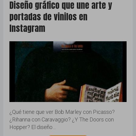
Diseño gráfico que une arte y
portadas de vinilos en
marketing
Instagram
noticias
posicionamiento seo
publicidad branding
sem ads
social media
¿Qué tiene que ver Bob Marley con Picasso?
tik-tok
¿Rihanna con Caravaggio? ¿Y The Doors con
Hopper? El diseño…
twitter