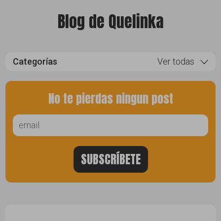
Blog de Quelinka
Categorías
Ver todas
app
No te pierdas ningun post
desarrollo web
diseño
facebook
herramientas
instagram