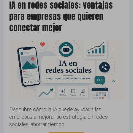
IA en redes sociales: ventajas
para empresas que quieren
marketing
conectar mejor
noticias
posicionamiento seo
publicidad branding
sem ads
social media
Descubre cómo la IA puede ayudar a las
tik-tok
empresas a mejorar su estrategia en redes
sociales, ahorrar tiempo…
twitter