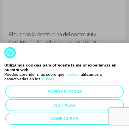
El tuit con la destitución del community
manager de Ballantine’s lleva unas horas
colgado en el canal…
LEER MÁS
Utilizamos cookies para ofrecerte la mejor experiencia en
nuestra web.
Puedes aprender más sobre qué
cookies
utilizamos o
desactivarlas en los
ajustes
.
ACEPTAR TODAS
La gamificación y el marketing
RECHAZAR
online, un “juego” en el que
todos ganan
CONFIGURAR