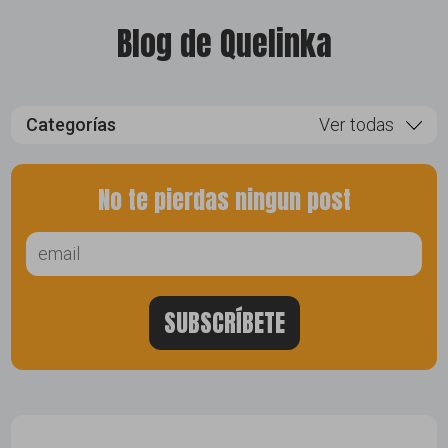
Blog de Quelinka
Categorías
Ver todas
app
No te pierdas ningun post
desarrollo web
diseño
facebook
herramientas
instagram