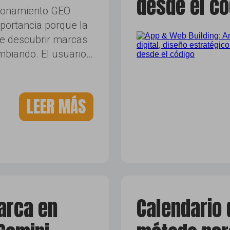
desde el có
cionamiento GEO
portancia porque la
e descubrir marcas
mbiando. El usuario…
LEER MÁS
arca en
Calendario 