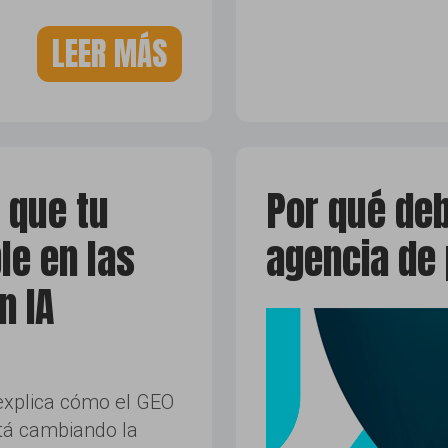
LEER MÁS
 que tu
Por qué deb
le en las
agencia de
n IA
 explica cómo el GEO
stá cambiando la