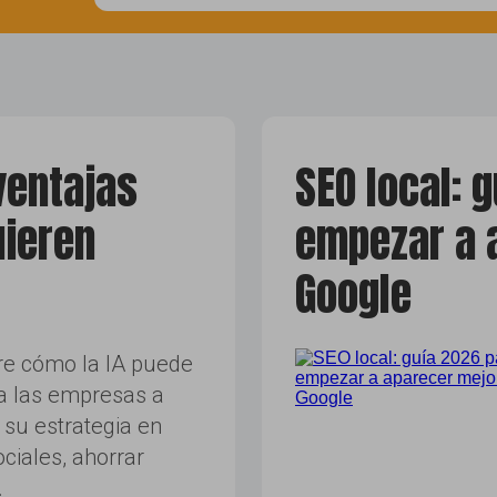
social media
tik-tok
ventajas
SEO local: 
ieren
empezar a 
Google
e cómo la IA puede
a las empresas a
 su estrategia en
ciales, ahorrar
…