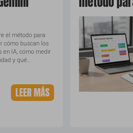
 Gemini
método para
e el método para
r cómo buscan los
s en IA, cómo medir
ilidad y qué…
LEER MÁS