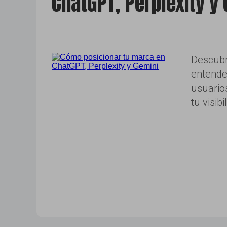
ChatGPT, Perplexity y
Descubr
entende
usuario
tu visib