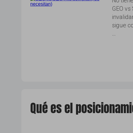
No tiene
GEO vs 
invalida
sigue c
…
Qué es el posicionami