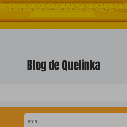
Blog de Quelinka
llo web
diseño
fac
t
ting
noticias
posicion