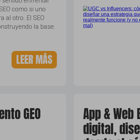
 sentido enfrentar
SEO como si uno
ra al otro. El SEO
onstruyendo la base:
LEER MÁS
ento GEO
App & Web B
digital, di