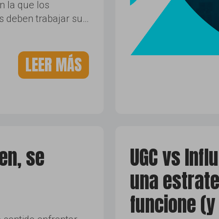
n la que los
s deben trabajar su…
LEER MÁS
en, se
UGC vs Infl
una estrat
funcione (y