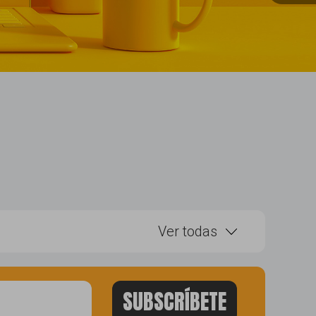
Ver todas
ebook
herramientas
amiento seo
publicidad branding